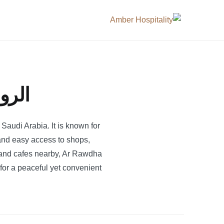
Ski
عنبر الضيافة
t
conten
الرو
Saudi Arabia. It is known for
and easy access to shops,
, and cafes nearby, Ar Rawdha
 for a peaceful yet convenient