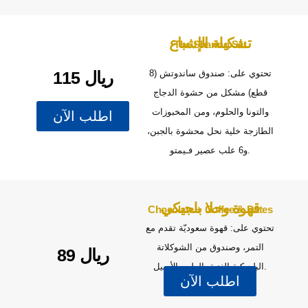
تشكيلة الإشباع
The Sharing Set
115 ريال
تحتوي على: صندوق ساندوتش (8
قطع) مشكل من حشوة الدجاج
والتونا والحلوم، ومن المخبوزات
اطلب الآن
الطازجة خلية نحل محشوة بالجبن،
و6 علب عصير فـيمتو.
قهوة وحلا بلجيكي
Chocolate + Coffee & Dates
تحتوي على: قهوة سعوديّة تقدم مع
التمر، وصندوق من الشوكلاتة
89 ريال
البلجيكية الغنية بالطعم الأصيل.
اطلب الآن