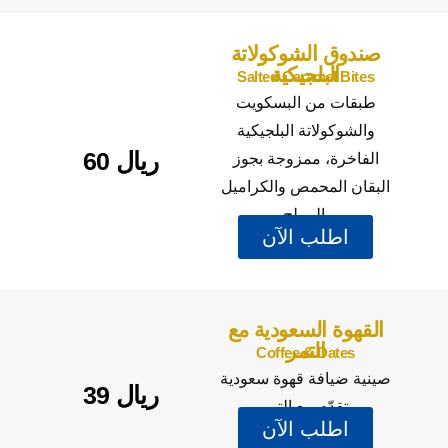
صندوق الشوكولاتة
البلجيكية
Salted Caramel Bites
طبقات من البسكويت
والشوكولاتة البلجيكية
60 ريال
الفاخرة، ممزوجة بجوز
البقان المحمص والكراميل
المملح.
اطلب الآن
القهوة السعودية مع
التمر
Coffee & Dates
صينية ضيافة قهوة سعودية
39 ريال
تقدّم مع التمر.
اطلب الآن