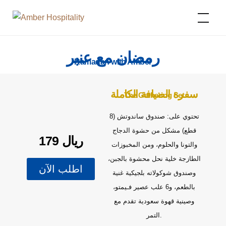
Amber Hospitality
رمضان مع عنبر
Ramadan with Amber
سفرة الضيافة الكاملة
The Gathering Set
تحتوي على: صندوق ساندوتش (8
قطع) مشكل من حشوة الدجاج
179 ريال
والتونا والحلوم، ومن المخبوزات
الطازجة خلية نحل محشوة بالجبن،
اطلب الآن
وصندوق شوكولاته بلجيكية غنية
بالطعم، و6 علب عصير فـيمتو،
وصينية قهوة سعودية تقدم مع
التمر.